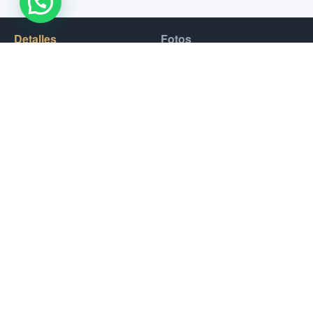
WhatsApp Us !
Detalles
Fotos
Hay muchos espacios amplios en la terraza soleada que le
permiten disfrutar de todas las magníficas vistas y
monumentos durante su crucero. La gran terraza con bar y
barbacoa es un escenario ideal para una cena o una fiesta.
La televisión y el último sistema de música no solo brindan
entretenimiento, sino que también hacen que los clientes se
sientan como en casa. Puede encontrar 2 habitaciones
completamente amuebladas para mayor comodidad.
Precios
Yate Privado:
1199 AED / Hora
Extras
Jetski 30 min: +
400 AED