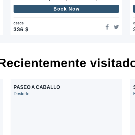
Book Now
desde
336
$
Recientemente visitad
PASEO A CABALLO
Desierto
B