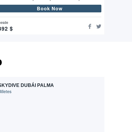
Book Now
desde
392
$
o
SKYDIVE DUBÁI PALMA
illetes