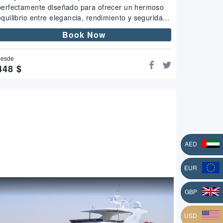
perfectamente diseñado para ofrecer un hermoso
equilibrio entre elegancia, rendimiento y segurida...
Book Now
desde
448
$
AED
EUR
L
GBP
USD