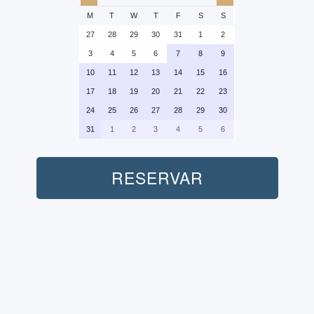
M
T
W
T
F
S
S
27
28
29
30
31
1
2
3
4
5
6
7
8
9
10
11
12
13
14
15
16
17
18
19
20
21
22
23
24
25
26
27
28
29
30
31
1
2
3
4
5
6
RESERVAR
Personas:
Transporte (Ida-Vuelta):
No incluido