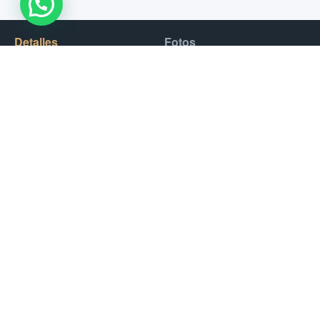
WhatsApp Us !
Detalles
Fotos
Dolphin Bay en Atlantis Palm, no solo puedes ver estos
maravillosos delfines, sino también tocarlos e interactuar con
ellos. Sus hijos realmente disfrutarán del Encuentro con
delfines, donde podrán tocar, abrazar y acurrucarse con
delfines en aguas poco profundas.
Si amas a los animales y quieres experimentar un momento
relajante y emocionante, este es el lugar perfecto para ir.
Horarios
Apertura :
9h00
Cierre :
18h00
Precios
Delfines + Parque Acuático:
1100 AED