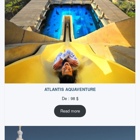
ATLANTIS AQUAVENTURE
De :
98
$
Read more