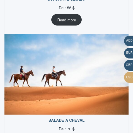
De :
56
$
Read more
BALADE A CHEVAL
De :
70
$