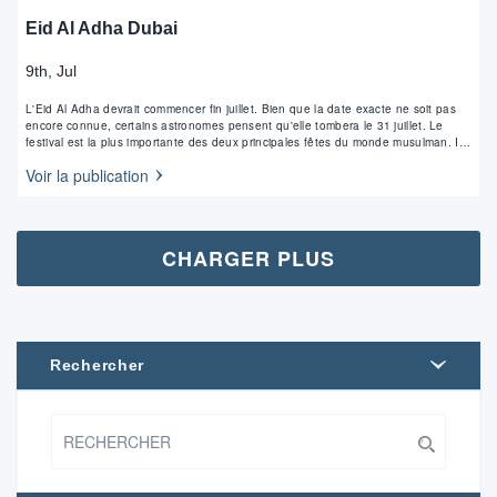
Eid Al Adha Dubai
9th, Jul
L'Eid Al Adha devrait commencer fin juillet. Bien que la date exacte ne soit pas
encore connue, certains astronomes pensent qu'elle tombera le 31 juillet. Le
festival est la plus importante des deux principales fêtes du monde musulman. Il
commence le 10e jour de Dhu Al Hijjah, qui est le…
Voir la publication
CHARGER PLUS
Rechercher