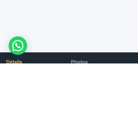
WhatsApp Us !
Détails
Photos
Partons en Jet Ski Tour sur notre tout nouveau Yamaha
1800CC, un Jet Ski de 220 chevaux.
Selon l’option que vous choisissez, vous vous rendrez aux
endroits les plus célèbres de Dubaï, notamment l’hôtel Atlantis,
le Burj al Arab, l’île Sheikh, la ligne d’horizon de la marina, l’île
Bluewaters où se trouve la plus haute roue du monde. Sur le
chemin du retour, vous vous arrêterez pour une superbe photo