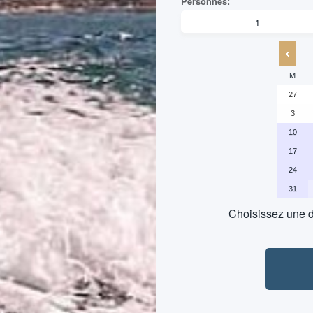
M
27
3
10
17
24
31
Choisissez une d
P