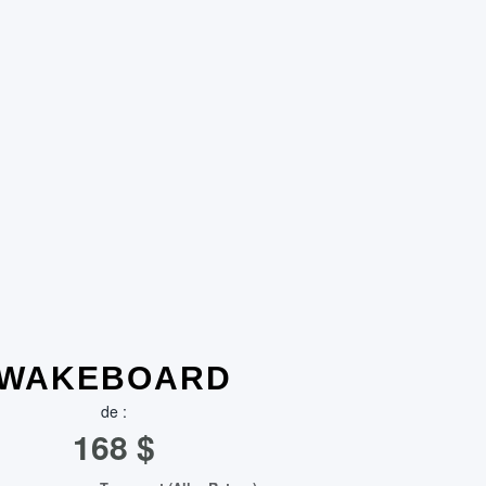
WAKEBOARD
de :
168
$