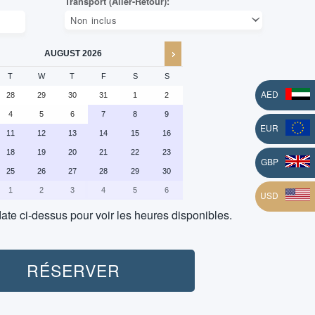
AUGUST
2026
T
W
T
F
S
S
AED
28
29
30
31
1
2
4
5
6
7
8
9
EUR
11
12
13
14
15
16
18
19
20
21
22
23
L
GBP
25
26
27
28
29
30
1
2
3
4
5
6
USD
ate ci-dessus pour voir les heures disponibles.
ersonnes:
Transport (All
Non inclus
RÉSERVER