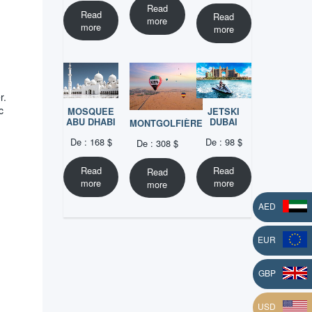
Read
Read
Read
more
more
more
r.
c
MOSQUEE
JETSKI
ABU DHABI
DUBAI
MONTGOLFIÈRE
De :
168
$
De :
98
$
De :
308
$
Read
Read
Read
more
more
more
AED
d
EUR
L
GBP
USD