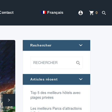
account_circle
shopping_cart
Contact
Français
0
Rechercher
Articles récent
Suivant
Top 5 des meilleurs hôtels avec
plages privées
Les meilleurs Parcs d’attractions