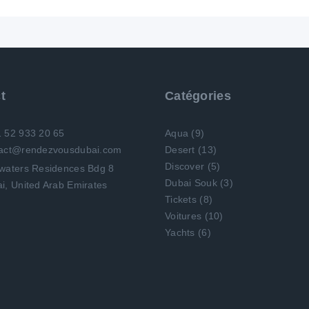
t
Catégories
1 52 933 20 65
Aqua
(9)
tact@rendezvousdubai.com
Desert
(13)
Discover
(5)
Dubai Souk
(3)
i, United Arab Emirates
Tickets
(8)
Voitures
(10)
Yachts
(6)