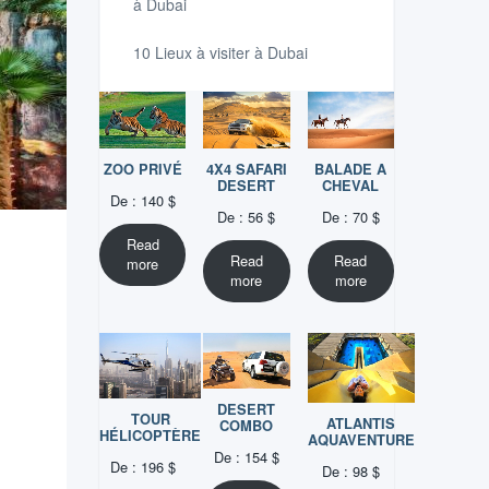
à Dubai
10 Lieux à visiter à Dubai
ZOO PRIVÉ
4X4 SAFARI
BALADE A
DESERT
CHEVAL
De :
140
$
De :
56
$
De :
70
$
Read
Read
Read
more
more
more
DESERT
TOUR
ATLANTIS
COMBO
HÉLICOPTÈRE
AQUAVENTURE
De :
154
$
De :
196
$
De :
98
$