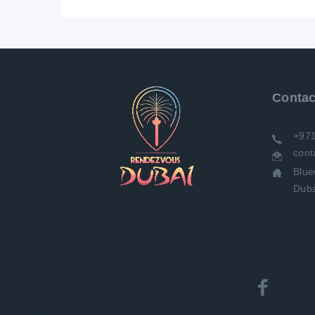
Contac
+97
con
Bluewaters Residences Bdg 8
Duba