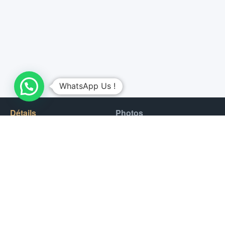
WhatsApp Us !
Détails
Photos
Un moment privilégié avec les animaux dans un lieu unique,
approchez-vous des animaux les plus impressionnants du
monde.
Vous rêvez de caresser un tigre? Un lion ? De jouer avec un
bébé tigre? Sa taille, sa force et sa beauté ne peuvent que
vous impressionner et vous plaire. Un guide sera présent tout