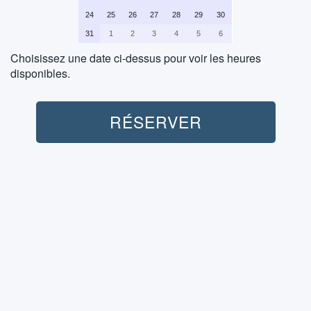
24
25
26
27
28
29
30
31
1
2
3
4
5
6
Choisissez une date ci-dessus pour voir les heures
disponibles.
Adulte:
RÉSERVER
Enfant:
-12 ans
Transport (Aller-Retour):
Non inclus