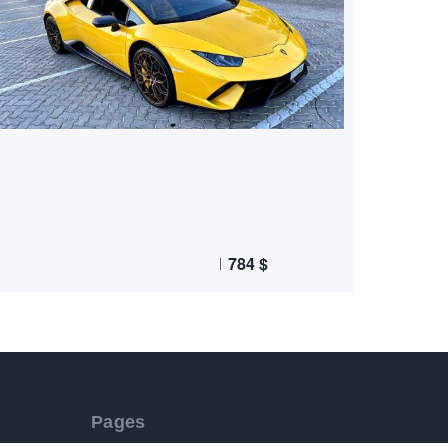
784
$
Pages