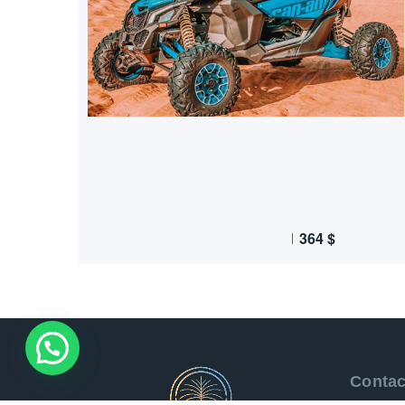
364
$
Contac