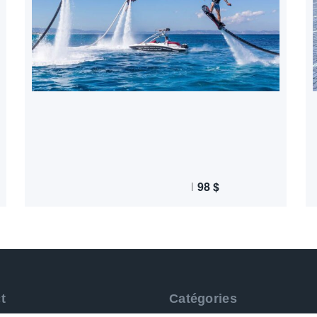
98
$
t
Catégories