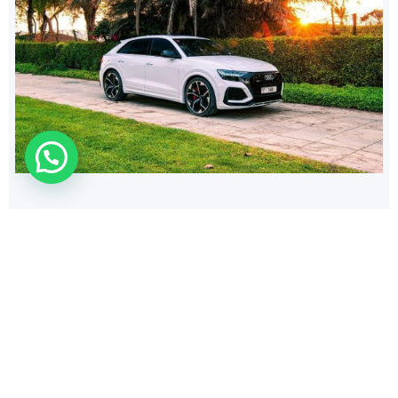
420
$