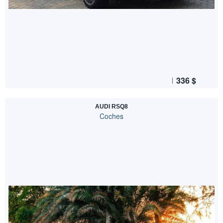
336
$
AUDI RSQ8
Coches