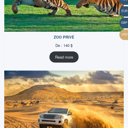
ZOO PRIVÉ
De :
140
$
Read more