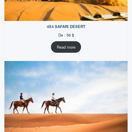
4X4 SAFARI DESERT
De :
56
$
Read more