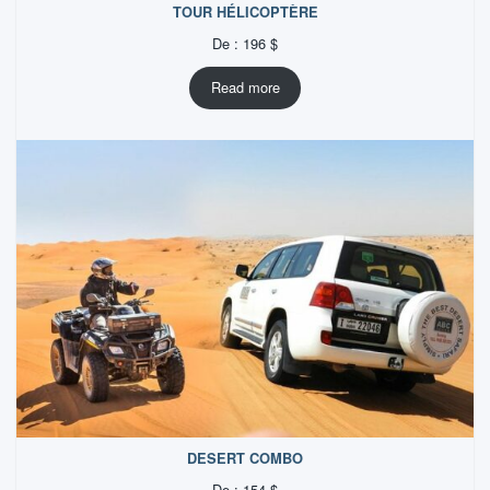
TOUR HÉLICOPTÈRE
De :
196
$
Read more
DESERT COMBO
De :
154
$