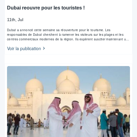
Dubai reouvre pour les touristes !
11th, Jul
Dubaï a annoncé cette semaine sa réouverture pour le tourisme. Les
responsables de Dubaï cherchent à ramener les visiteurs sur les plages et les
centres commerciaux modernes de la région. Ils espèrent susciter maintenant un
intérêt qui pourrait inciter les touristes à venir durant la saison hivernale
Voir la publication
importante. Le gouvernement…