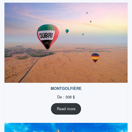
MONTGOLFIÈRE
De :
308
$
Read more