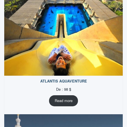
ATLANTIS AQUAVENTURE
De :
98
$
Read more