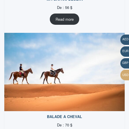
De :
56
$
Read more
BALADE A CHEVAL
De :
70
$