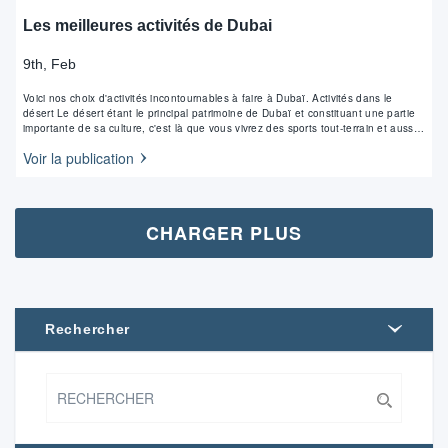
Les meilleures activités de Dubai
9th, Feb
Voici nos choix d'activités incontournables à faire à Dubaï. Activités dans le
désert Le désert étant le principal patrimoine de Dubaï et constituant une partie
importante de sa culture, c'est là que vous vivrez des sports tout-terrain et aussi
des expéditions Safari. Le Quad reste l'un des moyens les plus…
Voir la publication
CHARGER PLUS
Rechercher