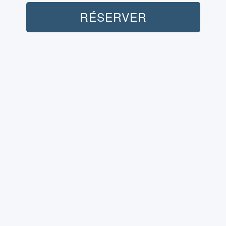
RÉSERVER
Personnes:
Transport (Aller-Retour):
Non inclus