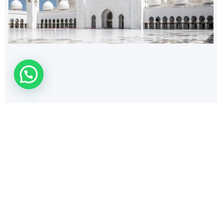
168
$
50 FT YATE MARINA 15P
Yates