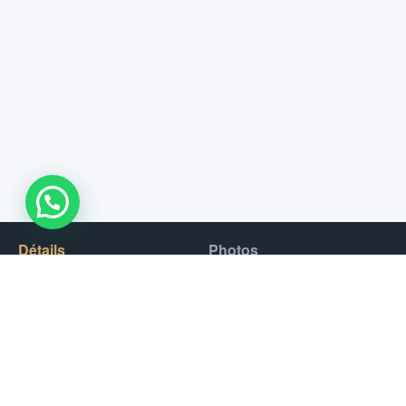
WhatsApp Us !
Détails
Photos
Vous êtes à la recherche d’une voiture de luxe performante qui
vous offrira une expérience de conduite inoubliable ? Ne
cherchez pas plus loin que l’Audi RS3 ! Avec son design sportif
et son moteur puissant, la RS3 est le choix parfait pour ceux
qui recherchent des sensations fortes. Ce véhicule élégant et