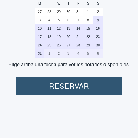
M
T
W
T
F
S
S
27
28
29
30
31
1
2
3
4
5
6
7
8
9
10
11
12
13
14
15
16
17
18
19
20
21
22
23
24
25
26
27
28
29
30
31
1
2
3
4
5
6
Elige arriba una fecha para ver los horarios disponibles.
Quad (1H):
RESERVAR
Transporte (Ida-Vuelta):
No incluido