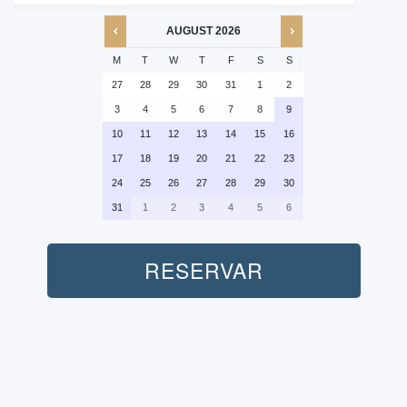
AUGUST
2026
M
T
W
T
F
S
S
27
28
29
30
31
1
2
3
4
5
6
7
8
9
10
11
12
13
14
15
16
17
18
19
20
21
22
23
24
25
26
27
28
29
30
31
1
2
3
4
5
6
RESERVAR
Personas:
Combo:
Safari + Quad (Auto)