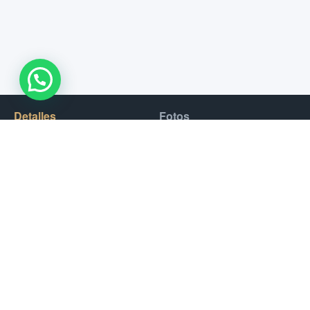
WhatsApp Us !
Detalles
Fotos
Te invitamos a visitar el singular desierto de dunas rojas de los
Emiratos en un vehículo 4X4.
Este safari es un paseo en 4X4 por el desierto emiratí.
Durante esta actividad, un conductor te recogerá en tu hotel
para llevarte hasta las puertas del desierto. La excursión está
marcada por una primera etapa en la que podrás completar tu
sesión de quad o buggy, acompañado de un guía.
Esta excursión en quad/buggy es seguida por un sensacional