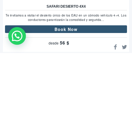
SAFARI DESIERTO 4X4
Te invitamos a visitar el desierto único de los EAU en un cómodo vehículo 4×4. Los
conductores garantizarán la comodidad y segurida...
Book Now
WhatsApp Us !
56
$
desde
Recientemente visitado
SAFARI DESIERTO 4X4
Desierto