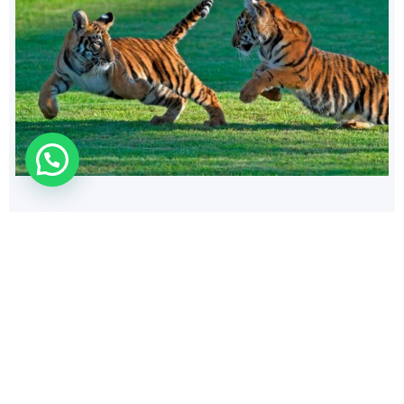
140
$