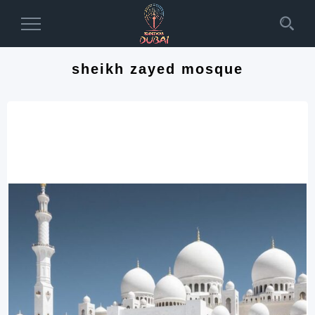
Toggle
Navigation
sheikh zayed mosque