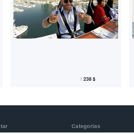
238
$
tar
Categorias