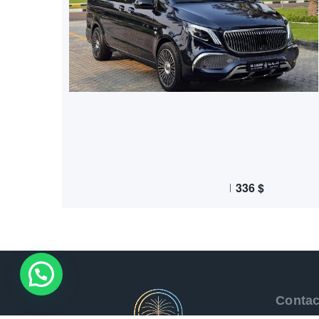
336
$
WhatsApp Us !
Contac