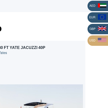
AED
EUR
o
L
GBP
USD
80 FT YATE JACUZZI 40P
Yates