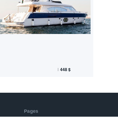
448
$
Pages