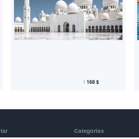
168
$
tar
Categorias