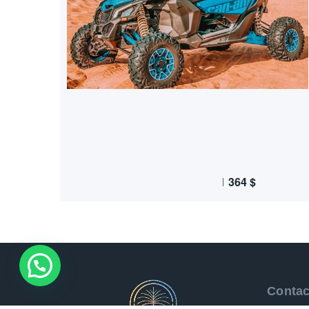
364
$
Contac