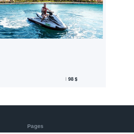
98
$
Pages