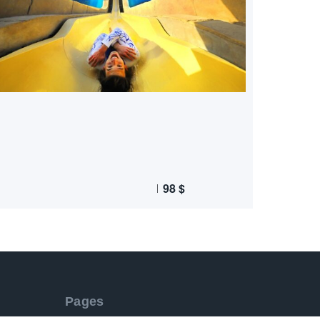
98
$
Pages