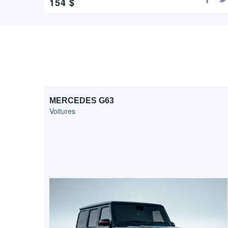
154
$
MERCEDES G63
Voitures