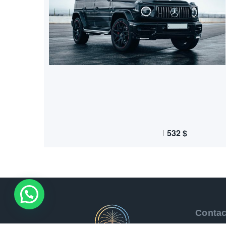
532
$
Contac