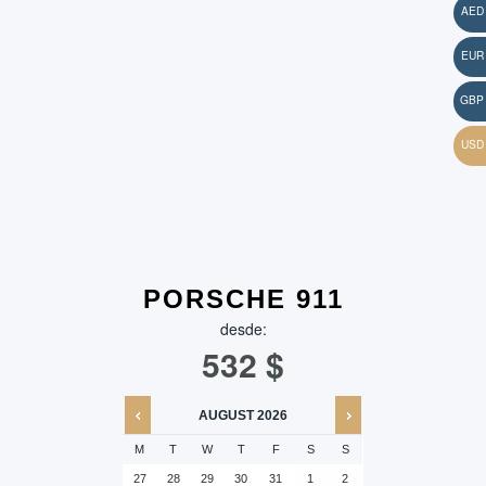
PORSCHE 911
desde:
532
$
AUGUST
2026
M
T
W
T
F
S
S
27
28
29
30
31
1
2