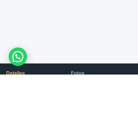
WhatsApp Us !
Detalles
Fotos
Experimente la emoción de conducir un Porsche 911, el
deportivo definitivo. Con su diseño atemporal y su tecnología
de vanguardia, el 911 ofrece una experiencia de conducción
inigualable. Bajo el capó, el 911 cuenta con un potente motor
biturbo de 3.0 litros que puede producir hasta 443 CV y 390
lb-pie de par. Su avanzada transmisión y el sistema de
tracción a las cuatro ruedas proporcionan una velocidad y