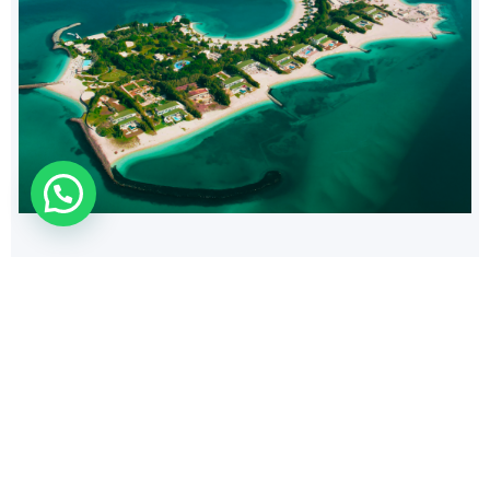
238
$