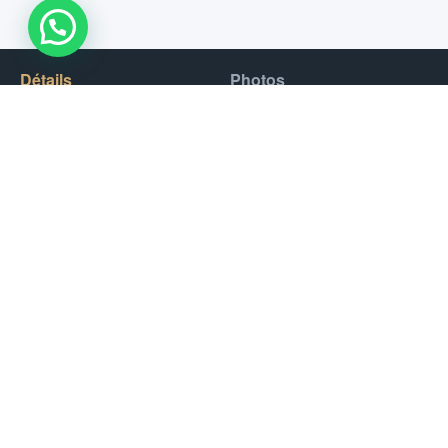
WhatsApp Us !
Détails
Photos
Un saut en parachute en tandem est le moyen le plus rapide
et le plus simple de ressentir le frisson de la chute libre à plus
de 120 miles par heure, tout en étant solidement attelé à l’un
de nos instructeurs expérimentés et accomplis.
Vous recevrez des photos et notre vidéo standard éditée de
leur expérience, par e-mail, dans les 48 heures suivant la fin
de leur saut en parachute. Le forfait tandem comprend
également une assurance médicale.
Situé dans la ville de Dubaï, le point culminant d’une
expérience en tandem dans notre Palm Dropzone est la vue
imprenable sur l’île emblématique de Palm Jumeirah, les îles
du monde, Ain Dubaï et le Burj al Arab.