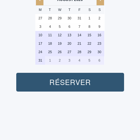
M
T
W
T
F
S
S
27
28
29
30
31
1
2
3
4
5
6
7
8
9
10
11
12
13
14
15
16
17
18
19
20
21
22
23
24
25
26
27
28
29
30
31
1
2
3
4
5
6
RÉSERVER
Personnes:
Transport (Aller-Retour):
Non inclus