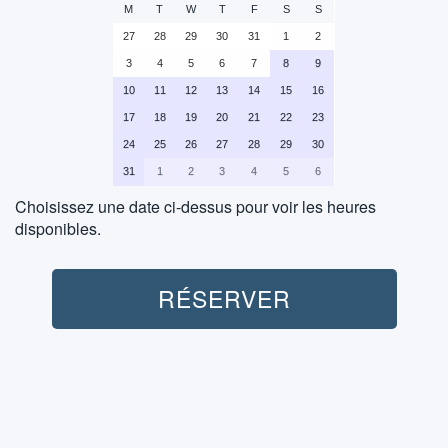
M
T
W
T
F
S
S
27
28
29
30
31
1
2
3
4
5
6
7
8
9
10
11
12
13
14
15
16
17
18
19
20
21
22
23
24
25
26
27
28
29
30
31
1
2
3
4
5
6
Choisissez une date ci-dessus pour voir les heures
disponibles.
Motocross (1H):
RÉSERVER
Transport (Aller-Retour):
Non inclus