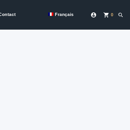
account_circle
shopping_cart
Contact
Français
0