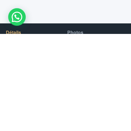
WhatsApp Us !
Détails
Photos
Le style agressif de ce Buggy, vous permettra de dominer les
sentiers hors route du desert de Dubai avec une facilité
incroyable.
Le Can-Am Maverick Sport 1000CC se compose de deux
sièges confortables et d’un châssis équilibré de manière
optimale pour vous et vos passagers.
Horaires
Séance entre :
10h00 – 18h00
Prix