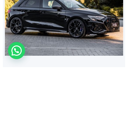
308
$