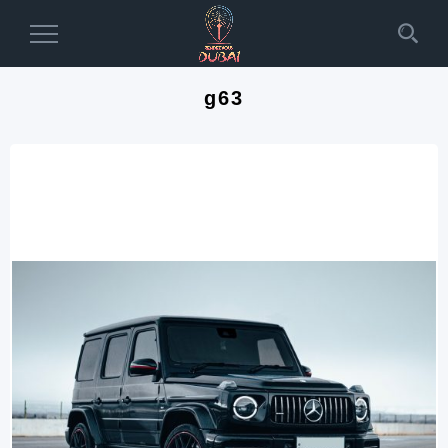
Toggle
Navigation
g63