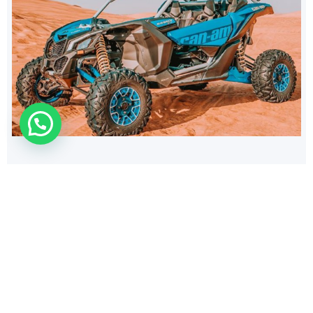
364
$